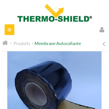
Navigation
bascule
>
Produits
>
Membrane Autocollante